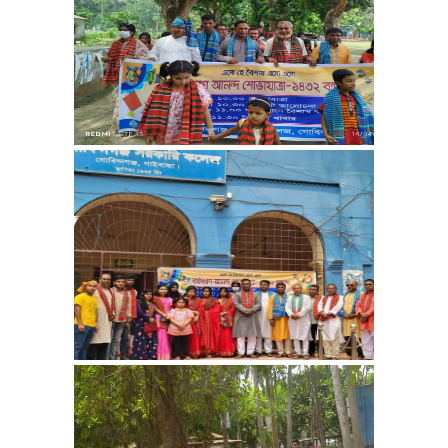
২০২৪ সালের ডিগ্রী ৩য় বর্ষের
ইনকোর্স পরীক্ষা আগামী
০২/০২/২০২৬ রোজ: সোমবার
সকাল ১০.০০ টায় অনুষ্ঠিত হবে।
পরীক্ষায় উপস্থিতি বাধ্যতামূলক,
অন্যথায় ফরম পূরণ এর কোন সুযোগ
থাকবে না।
২০২৪- ২০২৫ শিক্ষাবর্ষের ডিগ্রি পাস
কোর্সের প্রাথমিক আবেদনের সর্বশেষ
তারিখ ১৫/১০/২০২৫
ডিগ্রি ১ম বর্ষ(২০২৩-২৪) ভর্তিতে
যাদের আবেদন করে Submitted
ছিলো, Received হয়নি, তাদের
কলেজ কর্তৃক নিশ্চায়ন করার সুযোগ
দিলো ১৯ ডিসেম্বর থেকে ২৪ ডিসেম্বর
পর্যন্ত।