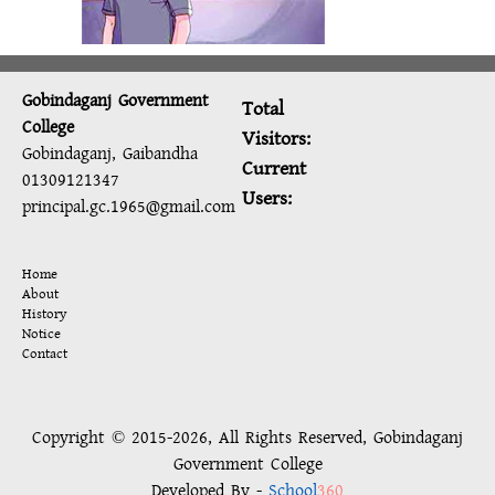
Gobindaganj Government
Total
College
Visitors:
Gobindaganj, Gaibandha
Current
01309121347
Users:
principal.gc.1965@gmail.com
Home
About
History
Notice
Contact
Copyright © 2015-2026, All Rights Reserved, Gobindaganj
Government College
Developed By -
School
360