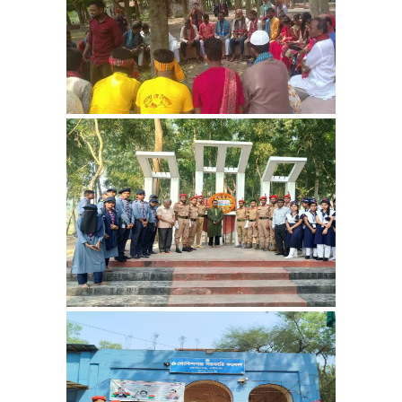
২০২২ সালের ডিগ্রী পাস তৃতীয় বর্ষের
পরীক্ষার আগামী ১৪/ ১২ /২০২৪
তারিখের ৬ষ্ঠপত্র পরীক্ষার পরবতী
তারিখ ২৬/১২/২০২৪ রোজ বৃহস্পতি
বার দুপুর ১.০০টায় অনুষ্ঠিত হবে।
২০২৩-২০২৪ শিক্ষাবর্ষের ডিগ্রী (পাস)
কোর্সের ১ম বর্ষের ভর্তির কার্যক্রম
আগামী ২৬-১০-২০২৪ হতে
০৭-১১-২০২৪ পর্যন্ত অফিস চলাকালীন
সময়ে চলবে।