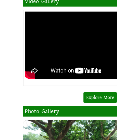
Video Gallery
২০২১-২০২২ শিক্ষাবর্ষের এইচ,এস,সি
শিক্ষার্থীদের বার্ষিক পরীক্ষা আগামি
১৬/১০/২০২২ তারিখে আরম্ভ হবে,
সকল শিক্ষার্থীদের পরীক্ষায় অংশগ্রহণ
করতে বলা বলো, অধ্যক্ষ, গোবিন্দগঞ্জ
সরকারি কলেজ।
গোবিন্দগঞ্জ সরকারি কলেজে বি,এ/
বি,এস,এস/ বি,এস,সি/ বি,বি,এস
০৩ বছর মেয়াদি ডিগ্রী ১ম বর্ষে ভর্তির
প্রাথমিক আবেদন চলছে.............
গোবিন্দগঞ্জ সরকারি কলেজের সকল
Explore More
শিক্ষক/কর্মকর্তা/কর্মচারী এবং
শিক্ষার্থীদের সকল তথ্য পেতে
Photo Gallery
প্রতিষ্ঠানের ওয়েব সাইট নিয়মিত
ভিজিট করতে বলা হলো।