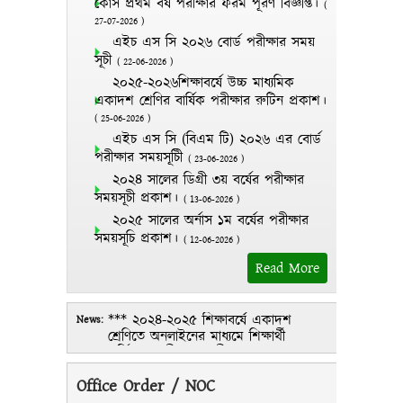
কোর্স প্রথম বর্ষ পরীক্ষার ফরম পূরণ বিজ্ঞপ্তি।
(
27-07-2026
)
এইচ এস সি ২০২৬ বোর্ড পরীক্ষার সময়
সূচী
(
22-06-2026
)
২০২৫-২০২৬শিক্ষাবর্ষে উচ্চ মাধ্যমিক
একাদশ শ্রেণির বার্ষিক পরীক্ষার রুটিন প্রকাশ।
(
25-06-2026
)
এইচ এস সি (বিএম টি) ২০২৬ এর বোর্ড
পরীক্ষার সময়সূচীি
(
23-06-2026
)
২০২৪ সালের ডিগ্রী ৩য় বর্ষের পরীক্ষার
সময়সূচী প্রকাশ।
(
13-06-2026
)
২০২৫ সালের অর্নাস ১ম বর্ষের পরীক্ষার
সময়সূচি প্রকাশ।
(
12-06-2026
)
Read More
*** ২০২৪-২০২৫ শিক্ষাবর্ষে একাদশ
News:
শ্রেণিতে অনলাইনের মাধ্যমে শিক্ষার্থী
ভর্তির সময়সীমা আগামী
২৮/০৭/২০২৪ তারিখ থেকে
Office Order / NOC
০১/০৮/২০২৪ তারিখ পর্যন্ত
পুনঃনির্ধারণ করা হয়েছে। ভর্তিকৃত