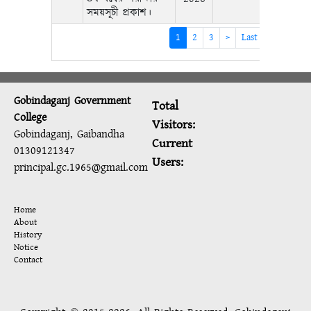
সময়সূচী প্রকাশ।
(current)
1
2
3
>
Last ›
Gobindaganj Government
Total
College
Visitors:
Gobindaganj, Gaibandha
Current
01309121347
Users:
principal.gc.1965@gmail.com
Home
About
History
Notice
Contact