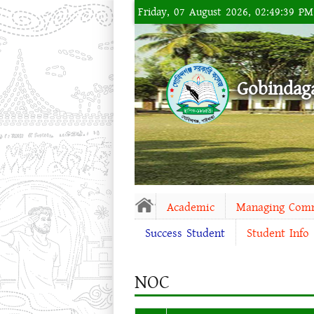
Friday, 07 August 2026, 02:49:39 P
Gobindag
Academic
Managing Com
Success Student
Student Info
NOC