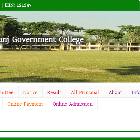
M |
EIIN: 121347
anj Government College
mittee
Notice
Result
All Principal
About
Inf
Online Payment
Online Admission