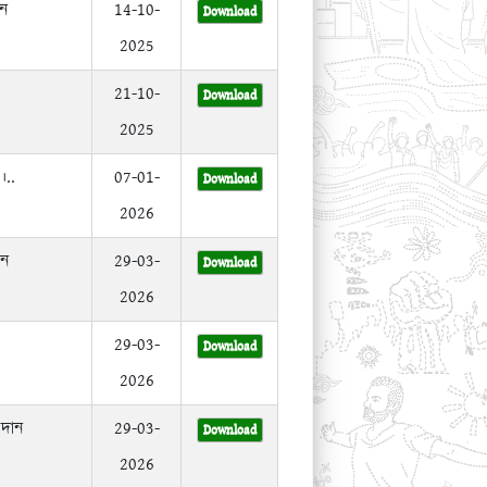
ান
14-10-
Download
2025
21-10-
Download
2025
।..
07-01-
Download
2026
ান
29-03-
Download
2026
29-03-
Download
2026
রদান
29-03-
Download
2026